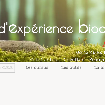
e
b
'
xpérience
ioce
Ma
06 42 46 92 12 
Ceb Nantes
-
Direction : François
E.B
Les cursus
Les outils
La bibli