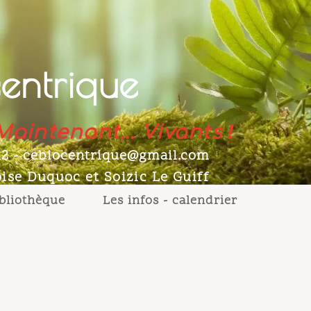
ntrique
!
intenant
...
Vivants
- cebiocentrique@gmail.com
e Duquoc et Soizic Le Guiff
othèque
Les infos - calendrier