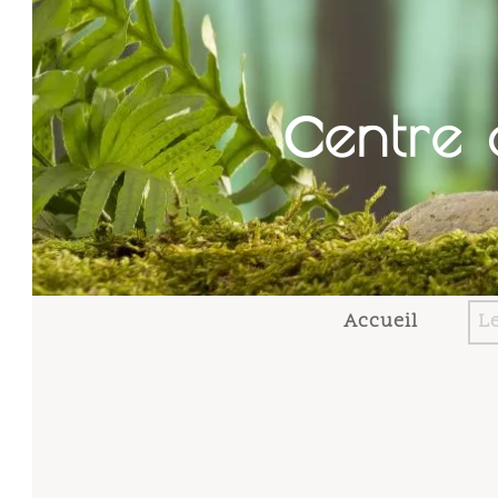
c
entre
d
Accueil
Le C.